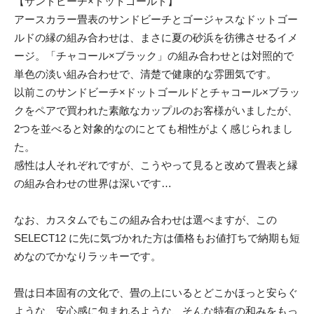
【サンドビーチ×ドットゴールド】
アースカラー畳表のサンドビーチとゴージャスなドットゴー
ルドの縁の組み合わせは、まさに夏の砂浜を彷彿させるイメ
ージ。「チャコール×ブラック」の組み合わせとは対照的で
単色の淡い組み合わせで、清楚で健康的な雰囲気です。
以前このサンドビーチ×ドットゴールドとチャコール×ブラッ
クをペアで買われた素敵なカップルのお客様がいましたが、
2つを並べると対象的なのにとても相性がよく感じられまし
た。
感性は人それぞれですが、こうやって見ると改めて畳表と縁
の組み合わせの世界は深いです…
なお、カスタムでもこの組み合わせは選べますが、この
SELECT12 に先に気づかれた方は価格もお値打ちで納期も短
めなのでかなりラッキーです。
畳は日本固有の文化で、畳の上にいるとどこかほっと安らぐ
ような、安心感に包まれるような、そんな特有の和みをもっ