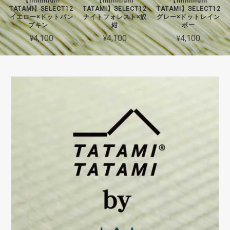
【minimum
【minimum
【minimum
TATAMI】SELECT12
TATAMI】SELECT12
TATAMI】SELECT12
イエロー×ドットパン
ナイトフォレスト×鮫
グレー×ドットレイン
プキン
紺
ボー
¥4,100
¥4,100
¥4,100