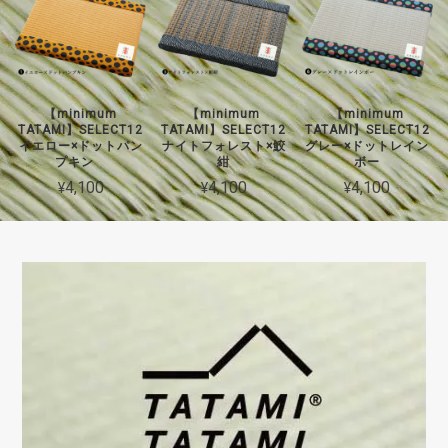
【minimum
【minimum
【minimum
TATAMI】SELECT12
TATAMI】SELECT12
TATAMI】SELECT12
イエロー×ドットパン
ナイトフォレスト×鮫
グレー×ドットレイン
プキン
紺
ボー
¥4,100
¥4,100
¥4,100