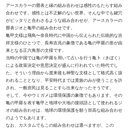
アースカラーの畳表と縁の組み合わせは感性のもたらす組み
合わせです。感性とは不正解のない世界。そんな中でも鍵穴
がピッタリと合わさるような組み合わせが、アースカラーの
畳表ジオと亀甲の組み合わせです。
亀甲文様は飛鳥〜奈良時代に中国から伝えられた伝統的な吉
祥文様のひとつで、長寿吉兆の象徴である亀の甲羅の形が由
来となる正六角形の文様です。
当時の中国では亀の甲羅を用いて占いを行う亀卜（きぼく）
による政策決定や意思決定が盛んに行われていた時代でし
た。そういう理由から渡来後も神聖な文様として格式高く扱
われることとなり、平安時代までは貴族のみが使うことを許
され、一般庶民は見ることすら出来なかったそうです。
そして、今やウミガメは環境保護の象徴でもあります。その
亀の甲羅を表す亀甲と地球や大地の接頭語として使われるジ
オの組み合わせは、地球の環境保護を願う崇高な組み合わせ
のようでもあります。
なお、カスタムでもこの組み合わせは選べますが、この