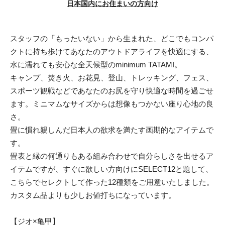
日本国内にお住まいの方向け
スタッフの「もったいない」から生まれた、どこでもコンパ
クトに持ち歩けてあなたのアウトドアライフを快適にする、
水に濡れても安心な全天候型のminimum TATAMI。
キャンプ、焚き火、お花見、登山、トレッキング、フェス、
スポーツ観戦などであなたのお尻を守り快適な時間を過ごせ
ます。ミニマムなサイズからは想像もつかない座り心地の良
さ。
畳に慣れ親しんだ日本人の欲求を満たす画期的なアイテムで
す。
畳表と縁の何通りもある組み合わせで自分らしさを出せるア
イテムですが、すぐに欲しい方向けにSELECT12と題して、
こちらでセレクトして作った12種類をご用意いたしました。
カスタム品よりも少しお値打ちになっています。
【ジオ×亀甲】