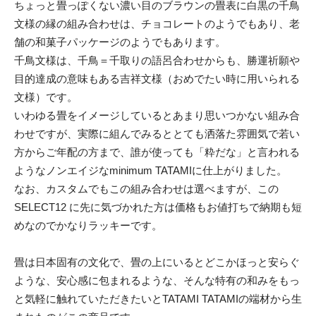
ちょっと畳っぽくない濃い目のブラウンの畳表に白黒の千鳥
文様の縁の組み合わせは、チョコレートのようでもあり、老
舗の和菓子パッケージのようでもあります。
千鳥文様は、千鳥＝千取りの語呂合わせからも、勝運祈願や
目的達成の意味もある吉祥文様（おめでたい時に用いられる
文様）です。
いわゆる畳をイメージしているとあまり思いつかない組み合
わせですが、実際に組んでみるととても洒落た雰囲気で若い
方からご年配の方まで、誰が使っても「粋だな」と言われる
ようなノンエイジなminimum TATAMIに仕上がりました。
なお、カスタムでもこの組み合わせは選べますが、この
SELECT12 に先に気づかれた方は価格もお値打ちで納期も短
めなのでかなりラッキーです。
畳は日本固有の文化で、畳の上にいるとどこかほっと安らぐ
ような、安心感に包まれるような、そんな特有の和みをもっ
と気軽に触れていただきたいとTATAMI TATAMIの端材から生