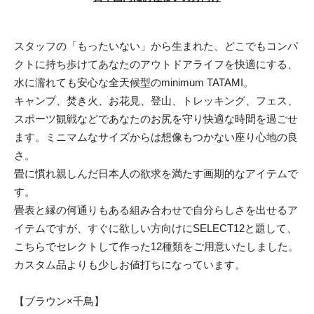
スタッフの「もったいない」から生まれた、どこでもコンパ
クトに持ち歩けてあなたのアウトドアライフを快適にする、
水に濡れても安心な全天候型のminimum TATAMI。
キャンプ、焚き火、お花見、登山、トレッキング、フェス、
スポーツ観戦などであなたのお尻を守り快適な時間を過ごせ
ます。ミニマムなサイズからは想像もつかない座り心地の良
さ。
畳に慣れ親しんだ日本人の欲求を満たす画期的なアイテムで
す。
畳表と縁の何通りもある組み合わせで自分らしさを出せるア
イテムですが、すぐに欲しい方向けにSELECT12と題して、
こちらでセレクトして作った12種類をご用意いたしました。
カスタム品よりも少しお値打ちになっています。
【ブラウン×千鳥】