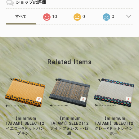
ショップの評価
10
0
0
すべて
Related Items
【minimum
【minimum
【minimum
TATAMI】SELECT12
TATAMI】SELECT12
TATAMI】SELECT12
イエロー×ドットパン
ナイトフォレスト×鮫
グレー×ドットレイン
プキン
紺
ボー