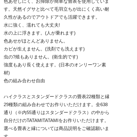
色あせしにく、お掃除が簡単な畳表を使用していま
す。天然イグサと比べて毛羽立ちが出にくく高い耐
久性があるのでアウトドアでも活躍できます。
水に強く、濡れても大丈夫!
水の上に浮きます。(人が乗れます)
色あせがほとんどありません。
カビが生えません。(洗剤でも洗えます)
虫の?殖もありません。(衛生的です)
強度もあり長く使えます。(日本のオンリーワン素
材)
色の組み合わせ自由
ハイクラスとスタンダードクラスの畳表22種類と縁
29種類の組み合わせでお作りいただけます。全638
通り（※内55通りはスタンダードクラス）の中から
自分だけのTATAMITATAMIをお作りいただけます。
選べる畳表と縁については商品説明をご確認願いま
す。