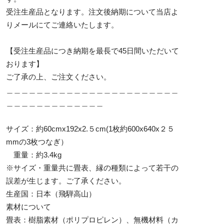
受注生産品となります。注文後納期について当店よ
りメールにてご連絡いたします。
【受注生産品につき納期を最長で45日間いただいて
おります】
ご了承の上、ご注文ください。
＿＿＿＿＿＿＿＿＿＿＿＿＿＿＿＿＿＿＿＿＿＿＿
＿＿＿＿＿＿＿＿＿＿＿＿＿
サイズ：約60cmx192x2.５cm(1枚約600x640x２５
mmの3枚つなぎ）
重量：約3.4kg
※サイズ・重量共に畳表、縁の種類によって若干の
誤差が生じます。ご了承ください。
生産国：日本（飛騨高山）
素材について
畳表：樹脂素材（ポリプロピレン）、無機材料（カ